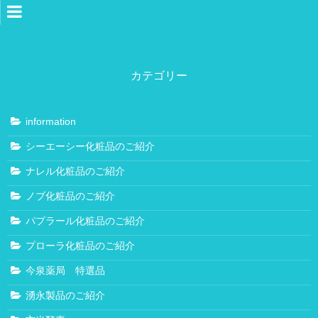
ホーム
薬局案内
カテゴリー
ご挨拶
スタッフ紹介
information
小城本店
シーエーシー化粧品のご紹介
鍋島アーガス店
ナレル化粧品のご紹介
プライバシーポリシー
健康相談
ノブ化粧品のご紹介
健康相談
パプラール化粧品のご紹介
認知症改善プログラム
プローラ化粧品のご紹介
当店流ダイエット
今泉薬局 特選品
薬と健康のお問合せ
湧永製品のご紹介
子宝相談