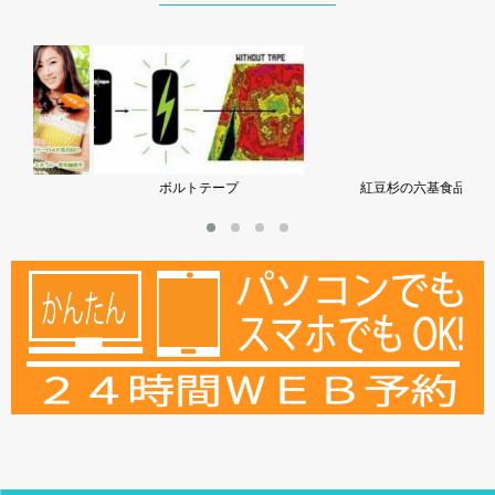
ボルトテープ
紅豆杉の六基食品