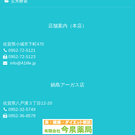
玄米酵素
子宝相談
ショウキ たんぽぽT-1
店舗案内（本店）
喜びの声
滋養強壮剤について
佐賀県小城市下町470
美容相談
0952-72-5121
0952-72-5123
info@41life.jp
鍋島アーガス店
佐賀県八戸溝３丁目12-20
0952-32-5749
0952-36-8578