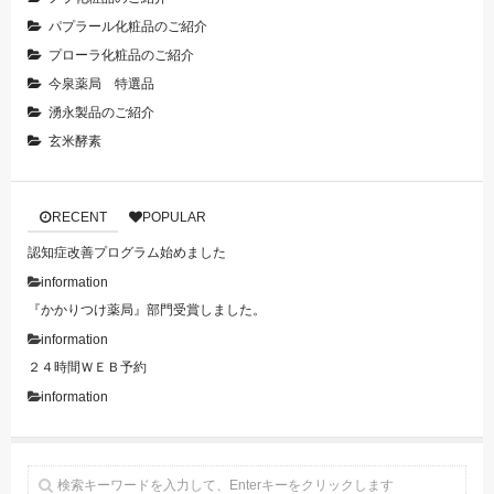
パプラール化粧品のご紹介
プローラ化粧品のご紹介
今泉薬局 特選品
湧永製品のご紹介
玄米酵素
RECENT
POPULAR
認知症改善プログラム始めました
information
『かかりつけ薬局』部門受賞しました。
information
２４時間ＷＥＢ予約
information