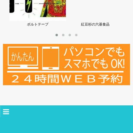
ボルトテープ
紅豆杉の六基食品
ホーム
薬局案内