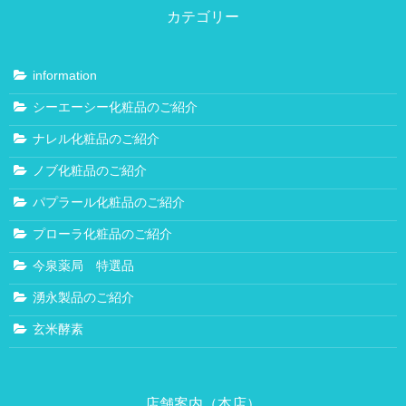
カテゴリー
ご挨拶
スタッフ紹介
information
小城本店
シーエーシー化粧品のご紹介
鍋島アーガス店
ナレル化粧品のご紹介
プライバシーポリシー
健康相談
ノブ化粧品のご紹介
健康相談
パプラール化粧品のご紹介
認知症改善プログラム
プローラ化粧品のご紹介
当店流ダイエット
今泉薬局 特選品
薬と健康のお問合せ
湧永製品のご紹介
子宝相談
玄米酵素
子宝相談
ショウキ たんぽぽT-1
店舗案内（本店）
喜びの声