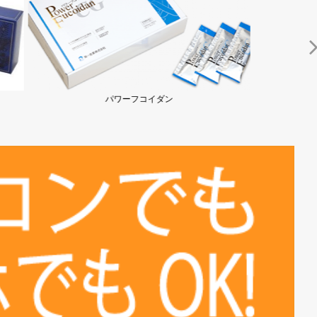
「タヒボNFD」ニューＥ...