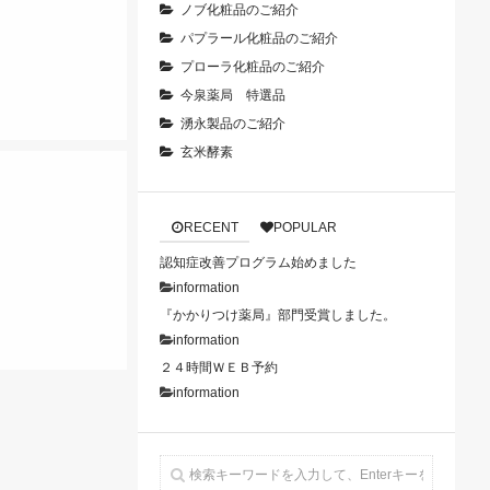
ノブ化粧品のご紹介
パプラール化粧品のご紹介
プローラ化粧品のご紹介
今泉薬局 特選品
湧永製品のご紹介
玄米酵素
RECENT
POPULAR
認知症改善プログラム始めました
information
『かかりつけ薬局』部門受賞しました。
information
２４時間ＷＥＢ予約
information