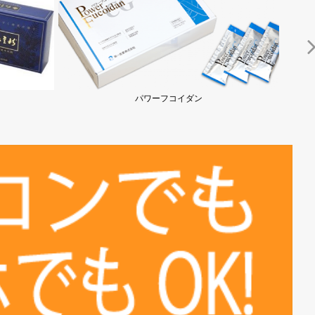
「タヒボNFD」ニューＥ...