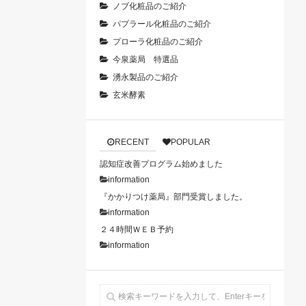
ノブ化粧品のご紹介
パプラール化粧品のご紹介
プローラ化粧品のご紹介
今泉薬局 特選品
湧永製品のご紹介
玄米酵素
RECENT
POPULAR
認知症改善プログラム始めました
information
『かかりつけ薬局』部門受賞しました。
information
２４時間ＷＥＢ予約
information