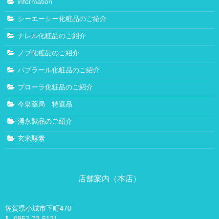
information
小城本店
シーエーシー化粧品のご紹介
鍋島アーガス店
ナレル化粧品のご紹介
プライバシーポリシー
健康相談
ノブ化粧品のご紹介
健康相談
パプラール化粧品のご紹介
認知症改善プログラム
プローラ化粧品のご紹介
当店流ダイエット
今泉薬局 特選品
薬と健康のお問合せ
湧永製品のご紹介
子宝相談
玄米酵素
子宝相談
ショウキ たんぽぽT-1
店舗案内（本店）
喜びの声
滋養強壮剤について
佐賀県小城市下町470
美容相談
0952-72-5121