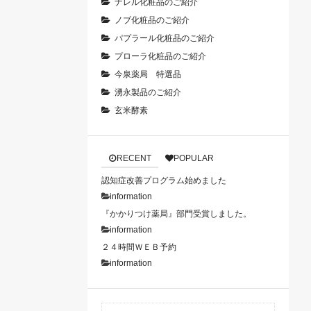
ナレル化粧品のご紹介
ノブ化粧品のご紹介
パプラール化粧品のご紹介
プローラ化粧品のご紹介
今泉薬局 特選品
湧永製品のご紹介
玄米酵素
RECENT
POPULAR
認知症改善プログラム始めました
information
『かかりつけ薬局』部門受賞しました。
information
２４時間ＷＥＢ予約
information