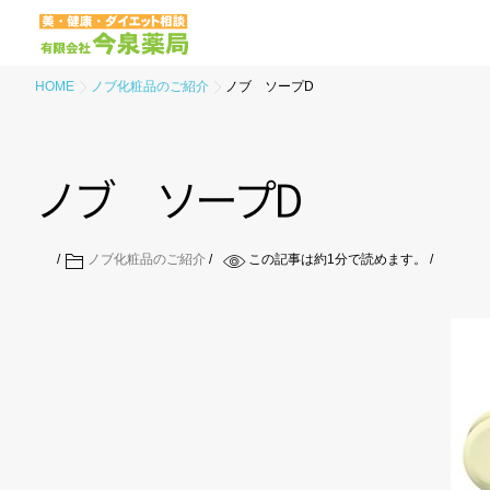
HOME
ノブ化粧品のご紹介
ノブ ソープD
ノ
ブ
ソ
ー
プ
D
ノブ化粧品のご紹介
この記事は約
1
分で読めます。