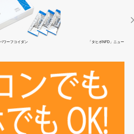
「タヒボNFD」ニューＥ...