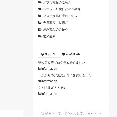
ノブ化粧品のご紹介
パプラール化粧品のご紹介
プローラ化粧品のご紹介
今泉薬局 特選品
湧永製品のご紹介
玄米酵素
RECENT
POPULAR
認知症改善プログラム始めました
information
『かかりつけ薬局』部門受賞しました。
information
２４時間ＷＥＢ予約
information