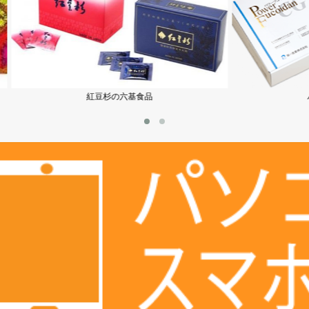
紅豆杉の六基食品
パワーフコイダン