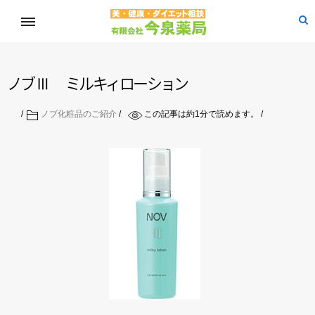
ノ
ブ
Ⅲ
ミ
ル
キ
ィ
ロ
ー
シ
ョ
ン
ノブ化粧品のご紹介
この記事は約
1
分で読めます。