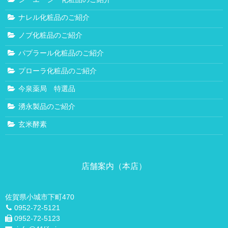
鍋島アーガス店
ナレル化粧品のご紹介
プライバシーポリシー
健康相談
ノブ化粧品のご紹介
健康相談
パプラール化粧品のご紹介
認知症改善プログラム
プローラ化粧品のご紹介
当店流ダイエット
今泉薬局 特選品
薬と健康のお問合せ
湧永製品のご紹介
子宝相談
玄米酵素
子宝相談
ショウキ たんぽぽT-1
店舗案内（本店）
喜びの声
滋養強壮剤について
佐賀県小城市下町470
美容相談
0952-72-5121
0952-72-5123