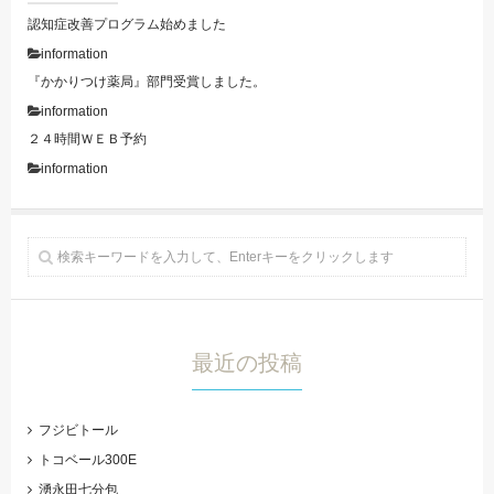
認知症改善プログラム始めました
information
『かかりつけ薬局』部門受賞しました。
information
２４時間ＷＥＢ予約
information
最近の投稿
フジビトール
トコベール300E
湧永田七分包