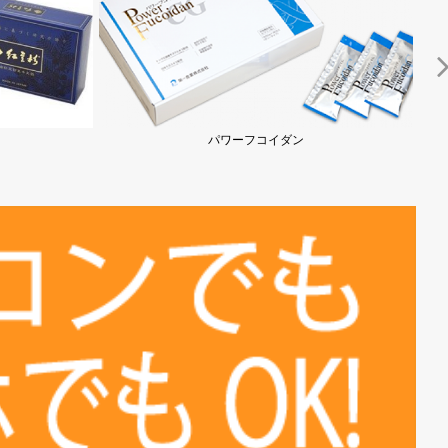
「タヒボNFD」ニューＥ...