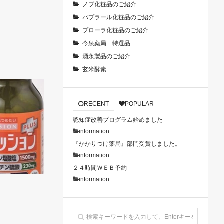
ノブ化粧品のご紹介
パプラール化粧品のご紹介
プローラ化粧品のご紹介
今泉薬局 特選品
湧永製品のご紹介
玄米酵素
RECENT
POPULAR
認知症改善プログラム始めました
information
『かかりつけ薬局』部門受賞しました。
information
２４時間ＷＥＢ予約
information