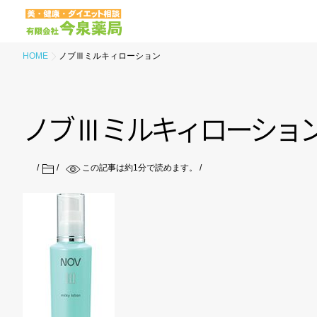
HOME
ノブⅢミルキィローション
ノ
ブ
Ⅲ
ミ
ル
キ
ィ
ロ
ー
シ
ョ
この記事は約
1
分で読めます。